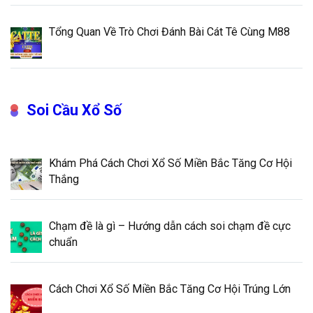
Tổng Quan Về Trò Chơi Đánh Bài Cát Tê Cùng M88
Soi Cầu Xổ Số
Khám Phá Cách Chơi Xổ Số Miền Bắc Tăng Cơ Hội
Thắng
Chạm đề là gì – Hướng dẫn cách soi chạm đề cực
chuẩn
Cách Chơi Xổ Số Miền Bắc Tăng Cơ Hội Trúng Lớn