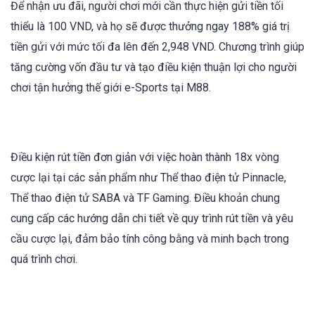
Để nhận ưu đãi, người chơi mới cần thực hiện gửi tiền tối
thiểu là 100 VND, và họ sẽ được thưởng ngay 188% giá trị
tiền gửi với mức tối đa lên đến 2,948 VND. Chương trình giúp
tăng cường vốn đầu tư và tạo điều kiện thuận lợi cho người
chơi tận hưởng thế giới e-Sports tại M88.
Điều kiện rút tiền đơn giản với việc hoàn thành 18x vòng
cược lại tại các sản phẩm như Thể thao điện tử Pinnacle,
Thể thao điện tử SABA và TF Gaming. Điều khoản chung
cung cấp các hướng dẫn chi tiết về quy trình rút tiền và yêu
cầu cược lại, đảm bảo tính công bằng và minh bạch trong
quá trình chơi.