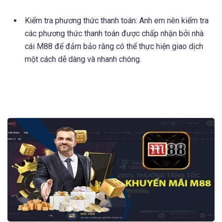
Kiểm tra phương thức thanh toán: Anh em nên kiểm tra
các phương thức thanh toán được chấp nhận bởi nhà
cái M88 để đảm bảo rằng có thể thực hiện giao dịch
một cách dễ dàng và nhanh chóng.