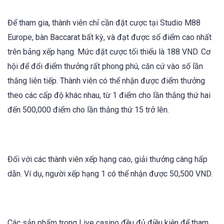
Để tham gia, thành viên chỉ cần đặt cược tại Studio M88
Europe, bàn Baccarat bất kỳ, và đạt được số điểm cao nhất
trên bảng xếp hạng. Mức đặt cược tối thiểu là 188 VND. Cơ
hội để đổi điểm thưởng rất phong phú, căn cứ vào số lần
thắng liên tiếp. Thành viên có thể nhận được điểm thưởng
theo các cấp độ khác nhau, từ 1 điểm cho lần thắng thứ hai
đến 500,000 điểm cho lần thắng thứ 15 trở lên.
Đối với các thành viên xếp hạng cao, giải thưởng càng hấp
dẫn. Ví dụ, người xếp hạng 1 có thể nhận được 50,500 VND.
Các sản phẩm trong Live casino đều đủ điều kiện để tham