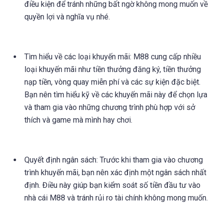
điều kiện để tránh những bất ngờ không mong muốn về
quyền lợi và nghĩa vụ nhé.
Tìm hiểu về các loại khuyến mãi: M88 cung cấp nhiều
loại khuyến mãi như tiền thưởng đăng ký, tiền thưởng
nạp tiền, vòng quay miễn phí và các sự kiện đặc biệt.
Bạn nên tìm hiểu kỹ về các khuyến mãi này để chọn lựa
và tham gia vào những chương trình phù hợp với sở
thích và game mà mình hay chơi.
Quyết định ngân sách: Trước khi tham gia vào chương
trình khuyến mãi, bạn nên xác định một ngân sách nhất
định. Điều này giúp bạn kiểm soát số tiền đầu tư vào
nhà cái M88 và tránh rủi ro tài chính không mong muốn.