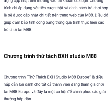
động cập nhật tiền thưởng vào tài khoản của bạn. Chương
trình chỉ áp dụng với tiền cược thật và danh sách trò chơi hợp
lệ sẽ được cập nhật chi tiết trên trang web của M88. Điều đó
giúp đảm bảo tính công bằng trong quá trình thực hiện các
trò chơi tại M88.
Chương trình thử tách BXH studio M88
Chương trình “Thử Thách BXH Studio M88 Europe” là điều
hấp dẫn lớn dành cho tất cả thành viên đang tham gia chơi
tại M88 Europe và đây là một cơ hội để chinh phục các giải
thưởng hấp dẫn.