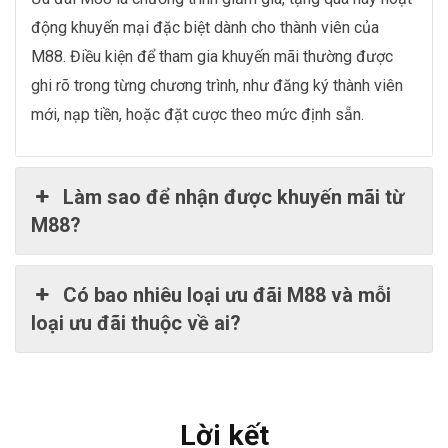
động khuyến mại đặc biệt dành cho thành viên của
M88. Điều kiện để tham gia khuyến mãi thường được
ghi rõ trong từng chương trình, như đăng ký thành viên
mới, nạp tiền, hoặc đặt cược theo mức định sẵn.
Làm sao để nhận được khuyến mãi từ
M88?
Có bao nhiêu loại ưu đãi M88 và mỗi
loại ưu đãi thuộc về ai?
Lời kết