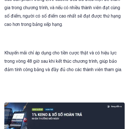
gia trong chương trình, và nếu có nhiều thành viên đạt cùng
số điểm, người có số điểm cao nhất sẽ đạt được thứ hạng
cao hơn trong bảng xếp hạng.
Khuyến mãi chỉ áp dụng cho tiền cược thật và có hiệu lực
trong vòng 48 giờ sau khi kết thúc chương trình, giúp bảo
đảm tính công bằng và đầy đủ cho các thành viên tham gia.