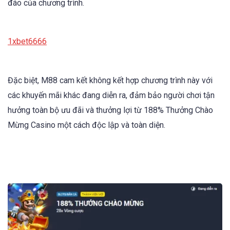
đáo của chương trình.
1xbet6666
Đặc biệt, M88 cam kết không kết hợp chương trình này với
các khuyến mãi khác đang diễn ra, đảm bảo người chơi tận
hưởng toàn bộ ưu đãi và thưởng lợi từ 188% Thưởng Chào
Mừng Casino một cách độc lập và toàn diện.