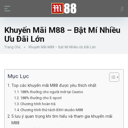
Khuyến Mãi M88 – Bật Mí Nhiều
Ưu Đãi Lớn
Trang Chủ
»
Khuyến Mãi M88 – Bật Mí Nhiều Ưu Đãi Lớn
Mục Lục
Top các khuyến mãi M88 được yêu thích nhất
188% thưởng cho người mới tại Casino
188% thưởng cho E-sport
Chương trình hoàn trả
Chương trình thử tách BXH studio M88
5 lưu ý quan trọng khi tìm hiểu và tham gia khuyến mãi
M88