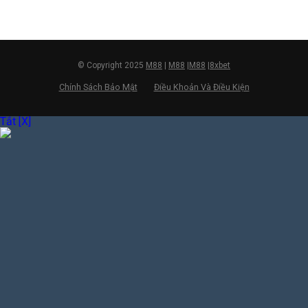
© Copyright 2025
M88
|
M88
|
M88
|
8xbet
Chính Sách Bảo Mật
Điều Khoản Và Điều Kiện
Tắt [X]