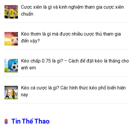
Cược xiên là gì và kinh nghiệm tham gia cược xiên
chuẩn
Kèo thơm là gì mà được nhiều cược thủ tham gia
đến vậy?
Kèo chấp 0.75 là gì? – Cách để đặt kèo là thắng cho
anh em
Kèo cá cược là gì? Các hình thức kèo phổ biến hiện
nay
Tin Thể Thao